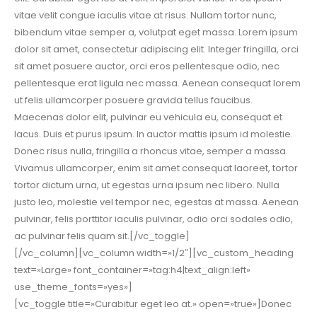
vitae velit congue iaculis vitae at risus. Nullam tortor nunc,
bibendum vitae semper a, volutpat eget massa. Lorem ipsum
dolor sit amet, consectetur adipiscing elit. Integer fringilla, orci
sit amet posuere auctor, orci eros pellentesque odio, nec
pellentesque erat ligula nec massa. Aenean consequat lorem
ut felis ullamcorper posuere gravida tellus faucibus.
Maecenas dolor elit, pulvinar eu vehicula eu, consequat et
lacus. Duis et purus ipsum. In auctor mattis ipsum id molestie.
Donec risus nulla, fringilla a rhoncus vitae, semper a massa.
Vivamus ullamcorper, enim sit amet consequat laoreet, tortor
tortor dictum urna, ut egestas urna ipsum nec libero. Nulla
justo leo, molestie vel tempor nec, egestas at massa. Aenean
pulvinar, felis porttitor iaculis pulvinar, odio orci sodales odio,
ac pulvinar felis quam sit.[/vc_toggle]
[/vc_column][vc_column width=»1/2″][vc_custom_heading
text=»Large» font_container=»tag:h4|text_align:left»
use_theme_fonts=»yes»]
[vc_toggle title=»Curabitur eget leo at.» open=»true»]Donec