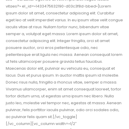
vitaes?» el_id=»1433475632190-d03c3f8d-bbed»]Lorem
ipsum dolor sit amet, consectetur adipiscing elit. Curabitur
eget leo at velit imperdiet varius. In eu ipsum vitae velit congue
iaculis vitae at risus. Nullam tortor nunc, bibendum vitae
semper a, volutpat eget massa. Lorem ipsum dolor sit amet,
consectetur adipiscing elit. Integer fringilla, orci sit amet
posuere auctor, orci eros pellentesque odio, nec
pellentesque erat ligula nec massa. Aenean consequat lorem
ut felis ullamcorper posuere gravida tellus faucibus.
Maecenas dolor elit, pulvinar eu vehicula eu, consequat et
lacus. Duis et purus ipsum. In auctor mattis ipsum id molestie.
Donec risus nulla, fringilla a rhoncus vitae, semper a massa.
Vivamus ullamcorper, enim sit amet consequat laoreet, tortor
tortor dictum urna, ut egestas urna ipsum nec libero. Nulla
justo leo, molestie vel tempor nec, egestas at massa. Aenean
pulvinar, felis porttitor iaculis pulvinar, odio orci sodales odio,
ac pulvinar felis quam sit.[/vc_toggle]
[/vc_column][vc_column width=»1/2″