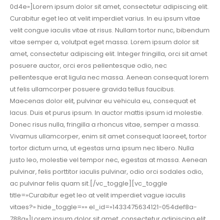
0d4e»]Lorem ipsum dolor sit amet, consectetur adipiscing elit.
Curabitur eget leo at velit imperdiet varius. In eu ipsum vitae
velit congue iaculis vitae at risus. Nullam tortor nunc, bibendum
vitae semper a, volutpat eget massa. Lorem ipsum dolor sit
amet, consectetur adipiscing elit. Integer fringilla, orci sit amet
posuere auctor, orci eros pellentesque odio, nec
pellentesque erat ligula nec massa. Aenean consequat lorem
ut felis ullamcorper posuere gravida tellus faucibus.
Maecenas dolor elit, pulvinar eu vehicula eu, consequat et
lacus. Duis et purus ipsum. In auctor mattis ipsum id molestie.
Donec risus nulla, fringilla a rhoncus vitae, semper a massa.
Vivamus ullamcorper, enim sit amet consequat laoreet, tortor
tortor dictum urna, ut egestas urna ipsum nec libero. Nulla
justo leo, molestie vel tempor nec, egestas at massa. Aenean
pulvinar, felis porttitor iaculis pulvinar, odio orci sodales odio,
ac pulvinar felis quam sit.[/vc_toggle][vc_toggle
title=»Curabitur eget leo at velit imperdiet vague iaculis
vitaes?» hide_toggle=»» el_id=»1433475634121-054def8a-
788a»]Lorem ipsum dolor sit amet, consectetur adipiscing elit.