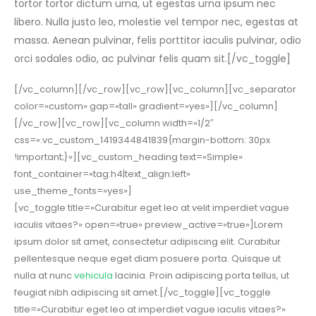
tortor tortor dictum urna, ut egestas urna ipsum nec
libero. Nulla justo leo, molestie vel tempor nec, egestas at
massa. Aenean pulvinar, felis porttitor iaculis pulvinar, odio
orci sodales odio, ac pulvinar felis quam sit.[/vc_toggle]
[/vc_column][/vc_row][vc_row][vc_column][vc_separator
color=»custom» gap=»tall» gradient=»yes»][/vc_column]
[/vc_row][vc_row][vc_column width=»1/2″
css=».vc_custom_1419344841839{margin-bottom: 30px
!important;}»][vc_custom_heading text=»Simple»
font_container=»tag:h4|text_align:left»
use_theme_fonts=»yes»]
[vc_toggle title=»Curabitur eget leo at velit imperdiet vague
iaculis vitaes?» open=»true» preview_active=»true»]Lorem
ipsum dolor sit amet, consectetur adipiscing elit. Curabitur
pellentesque neque eget diam posuere porta. Quisque ut
nulla at nunc
vehicula
lacinia. Proin adipiscing porta tellus, ut
feugiat nibh adipiscing sit amet.[/vc_toggle][vc_toggle
title=»Curabitur eget leo at imperdiet vague iaculis vitaes?»