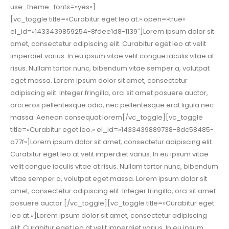
use_theme_fonts=»yes»]
[vc_toggle title=»Curabitur eget leo at.» open=»true»
el_id=»1433439859254-8fdee1d8-1139″]Lorem ipsum dolor sit
amet, consectetur adipiscing elit. Curabitur eget leo at velit
imperdiet varius. In eu ipsum vitae velit congue iaculis vitae at
risus. Nullam tortor nunc, bibendum vitae semper a, volutpat
eget massa. Lorem ipsum dolor sit amet, consectetur
adipiscing elit. Integer fringilla, orci sit amet posuere auctor,
orci eros pellentesque odio, nec pellentesque erat ligula nec
massa. Aenean consequat lorem[/vc_toggle][vc_toggle
title=»Curabitur eget leo.» el_id=»1433439889738-8dc58485-
a77f»]Lorem ipsum dolor sit amet, consectetur adipiscing elit.
Curabitur eget leo at velit imperdiet varius. In eu ipsum vitae
velit congue iaculis vitae at risus. Nullam tortor nunc, bibendum
vitae semper a, volutpat eget massa. Lorem ipsum dolor sit
amet, consectetur adipiscing elit. Integer fringilla, orci sit amet
posuere auctor.[/vc_toggle][vc_toggle title=»Curabitur eget
leo at.»]Lorem ipsum dolor sit amet, consectetur adipiscing
elit. Curabitur eget leo at velit imperdiet varius. In eu ipsum