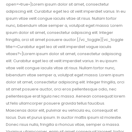
open=»true»]Lorem ipsum dolor sit amet, consectetur
adipiscing elit. Curabitur eget leo at velit imperdiet varius. In eu
ipsum vitae velit congue iaculis vitae at risus. Nullam tortor
nunc, bibendum vitae semper a, volutpat eget massa. Lorem
ipsum dolor sit amet, consectetur adipiscing elit. Integer
fringilla, orci sit amet posuere auctor.[/vc_toggle][vc_toggle
title=»Curabitur eget leo at velit imperdiet vague iaculis
vitaes?»]Lorem ipsum dolor sit amet, consectetur adipiscing
elit. Curabitur eget leo at velit imperdiet varius. In eu ipsum
vitae velit congue iaculis vitae at risus. Nullam tortor nunc,
bibendum vitae semper a, volutpat eget massa. Lorem ipsum
dolor sit amet, consectetur adipiscing elit. Integer fringilla, orci
sit amet posuere auctor, orci eros pellentesque odio, nec
pellentesque erat ligula nec massa. Aenean consequat lorem
ut felis ullamcorper posuere gravida tellus faucibus.
Maecenas dolor elit, pulvinar eu vehicula eu, consequat et
lacus. Duis et purus ipsum. In auctor mattis ipsum id molestie.
Donec risus nulla, fringilla a rhoncus vitae, semper a massa.
Vivamus ullamcorper, enim sit amet consequat laoreet, tortor