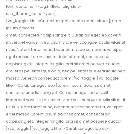
font_container=»tag:h4|text_align:left»
use_theme_fonts=»yes»]
[vc_toggle title=»Curabitur eget leo at.» open=»true»]Lorem
ipsum dolor sit
amet, consectetur adipiscing elit. Curabitur eget leo at velit
imperdiet varius. In eu ipsum vitae velit congue iaculis vitae at
risus. Nullam tortor nunc, bibendum vitae semper a, volutpat
eget massa. Lorem ipsum dolor sit amet, consectetur
adipiscing elit. Integer fringilla, orci sit amet posuere auctor,
orci eros pellentesque odio, nec pellentesque erat ligula nec
massa. Aenean consequat lorem[/vc_toggle][vc_toggle
title=»Curabitur eget leo.»]Lorem ipsum dolor sit amet,
consectetur adipiscing elit. Curabitur eget leo at velit
imperdiet varius. In eu ipsum vitae velit congue iaculis vitae at
risus. Nullam tortor nunc, bibendum vitae semper a, volutpat
eget massa. Lorem ipsum dolor sit amet, consectetur
adipiscing elit. Integer fringilla, orci sit amet posuere auctor.
[/vc_toggle][vc_toggle title=»Curabitur eget leo at.»