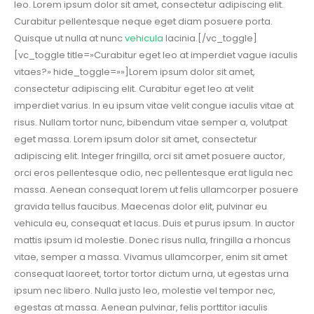
leo. Lorem ipsum dolor sit amet, consectetur adipiscing elit.
Curabitur pellentesque neque eget diam posuere porta.
Quisque ut nulla at nunc
vehicula
lacinia.[/vc_toggle]
[vc_toggle title=»Curabitur eget leo at imperdiet vague iaculis
vitaes?» hide_toggle=»»]Lorem ipsum dolor sit amet,
consectetur adipiscing elit. Curabitur eget leo at velit
imperdiet varius. In eu ipsum vitae velit congue iaculis vitae at
risus. Nullam tortor nunc, bibendum vitae semper a, volutpat
eget massa. Lorem ipsum dolor sit amet, consectetur
adipiscing elit. Integer fringilla, orci sit amet posuere auctor,
orci eros pellentesque odio, nec pellentesque erat ligula nec
massa. Aenean consequat lorem ut felis ullamcorper posuere
gravida tellus faucibus. Maecenas dolor elit, pulvinar eu
vehicula eu, consequat et lacus. Duis et purus ipsum. In auctor
mattis ipsum id molestie. Donec risus nulla, fringilla a rhoncus
vitae, semper a massa. Vivamus ullamcorper, enim sit amet
consequat laoreet, tortor tortor dictum urna, ut egestas urna
ipsum nec libero. Nulla justo leo, molestie vel tempor nec,
egestas at massa. Aenean pulvinar, felis porttitor iaculis