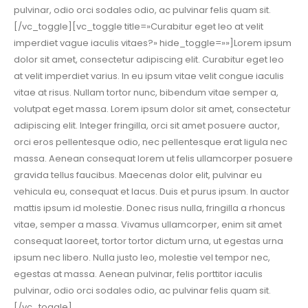
pulvinar, odio orci sodales odio, ac pulvinar felis quam sit.
[/vc_toggle][vc_toggle title=»Curabitur eget leo at velit
imperdiet vague iaculis vitaes?» hide_toggle=»»]Lorem ipsum
dolor sit amet, consectetur adipiscing elit. Curabitur eget leo
at velit imperdiet varius. In eu ipsum vitae velit congue iaculis
vitae at risus. Nullam tortor nunc, bibendum vitae semper a,
volutpat eget massa. Lorem ipsum dolor sit amet, consectetur
adipiscing elit. Integer fringilla, orci sit amet posuere auctor,
orci eros pellentesque odio, nec pellentesque erat ligula nec
massa. Aenean consequat lorem ut felis ullamcorper posuere
gravida tellus faucibus. Maecenas dolor elit, pulvinar eu
vehicula eu, consequat et lacus. Duis et purus ipsum. In auctor
mattis ipsum id molestie. Donec risus nulla, fringilla a rhoncus
vitae, semper a massa. Vivamus ullamcorper, enim sit amet
consequat laoreet, tortor tortor dictum urna, ut egestas urna
ipsum nec libero. Nulla justo leo, molestie vel tempor nec,
egestas at massa. Aenean pulvinar, felis porttitor iaculis
pulvinar, odio orci sodales odio, ac pulvinar felis quam sit.
[/vc_toggle]