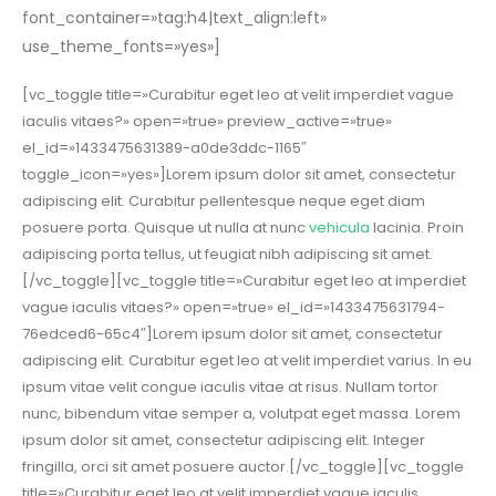
font_container=»tag:h4|text_align:left»
use_theme_fonts=»yes»]
[vc_toggle title=»Curabitur eget leo at velit imperdiet vague
iaculis vitaes?» open=»true» preview_active=»true»
el_id=»1433475631389-a0de3ddc-1165″
toggle_icon=»yes»]Lorem ipsum dolor sit amet, consectetur
adipiscing elit. Curabitur pellentesque neque eget diam
posuere porta. Quisque ut nulla at nunc
vehicula
lacinia. Proin
adipiscing porta tellus, ut feugiat nibh adipiscing sit amet.
[/vc_toggle][vc_toggle title=»Curabitur eget leo at imperdiet
vague iaculis vitaes?» open=»true» el_id=»1433475631794-
76edced6-65c4″]Lorem ipsum dolor sit amet, consectetur
adipiscing elit. Curabitur eget leo at velit imperdiet varius. In eu
ipsum vitae velit congue iaculis vitae at risus. Nullam tortor
nunc, bibendum vitae semper a, volutpat eget massa. Lorem
ipsum dolor sit amet, consectetur adipiscing elit. Integer
fringilla, orci sit amet posuere auctor.[/vc_toggle][vc_toggle
title=»Curabitur eget leo at velit imperdiet vague iaculis