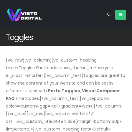
Toggles
[vc_row][vc_column][vc_custom_heading
text=»Toggles Shortcodes» use_theme_fonts=»yes»
el_class=»shorter»][vc_column_text]Toggles are great to
show the content of your website and can be set in
different styles with
Porto Toggles, Visual Composer
FAQ
shortcodes.[/vc_column_text][vc_separator
color=»custom» gap=»tall» gradient=»yes»][/vc_column]
[/vc_row][vc_row][vc_column width=»1/2″
css=».vc_custom_1419344841839{margin-bottom: 30px
!important;}»][vc_custom_heading text=»Default»