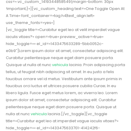
css=».vc_custom_1419344858549{margin-bottom: 30px
!important;}»][vc_custom_heading text=»One Toggle Open At
A Time» font_container=»tag:h4|text_align:left»
use_theme_fonts=»yes»]
[vc_toggle title=»Curabitur eget leo at velit imperdiet vague
iaculis vitaes?» open=»true» preview_active=»true»
hide_toggle=»» el_id=»1433475633289-5bb0052c-
e0b9″]Lorem ipsum dolor sit amet, consectetur adipiscing elit.
Curabitur pellentesque neque eget diam posuere porta.
Quisque ut nulla at nunc
vehicula
lacinia. Proin adipiscing porta
tellus, ut feugiat nibh adipiscing sit amet. In eu justo a felis
faucibus ornare vel id metus. Vestibulum ante ipsum primis in
faucibus orci luctus et ultrices posuere cubilia Curae; In eu
libero ligula. Fusce eget metus lorem, ac viverra leo. Lorem
ipsum dolor sit amet, consectetur adipiscing elit. Curabitur
pellentesque neque eget diam posuere porta. Quisque ut
nulla at nunc
vehicula
lacinia.[/vc_toggle][vc_toggle
title=»Curabitur eget leo at imperdiet vague iaculis vitaes?»
hide_toggle=»» el_id=»1433475633701-414242f6-