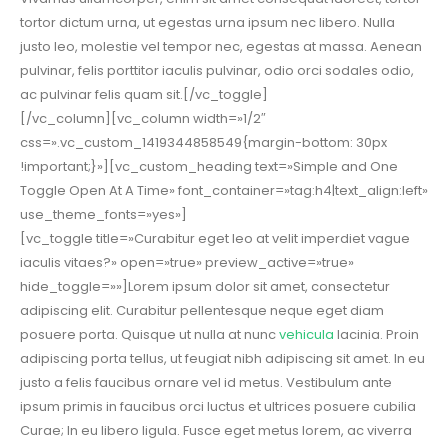
tortor dictum urna, ut egestas urna ipsum nec libero. Nulla
justo leo, molestie vel tempor nec, egestas at massa. Aenean
pulvinar, felis porttitor iaculis pulvinar, odio orci sodales odio,
ac pulvinar felis quam sit.[/vc_toggle]
[/vc_column][vc_column width=»1/2″
css=».vc_custom_1419344858549{margin-bottom: 30px
!important;}»][vc_custom_heading text=»Simple and One
Toggle Open At A Time» font_container=»tag:h4|text_align:left»
use_theme_fonts=»yes»]
[vc_toggle title=»Curabitur eget leo at velit imperdiet vague
iaculis vitaes?» open=»true» preview_active=»true»
hide_toggle=»»]Lorem ipsum dolor sit amet, consectetur
adipiscing elit. Curabitur pellentesque neque eget diam
posuere porta. Quisque ut nulla at nunc
vehicula
lacinia. Proin
adipiscing porta tellus, ut feugiat nibh adipiscing sit amet. In eu
justo a felis faucibus ornare vel id metus. Vestibulum ante
ipsum primis in faucibus orci luctus et ultrices posuere cubilia
Curae; In eu libero ligula. Fusce eget metus lorem, ac viverra