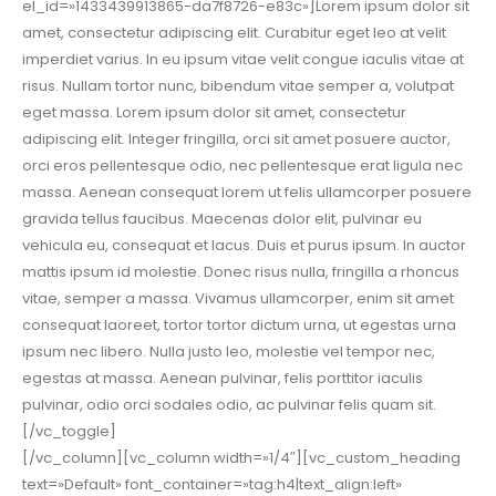
el_id=»1433439913865-da7f8726-e83c»]Lorem ipsum dolor sit
amet, consectetur adipiscing elit. Curabitur eget leo at velit
imperdiet varius. In eu ipsum vitae velit congue iaculis vitae at
risus. Nullam tortor nunc, bibendum vitae semper a, volutpat
eget massa. Lorem ipsum dolor sit amet, consectetur
adipiscing elit. Integer fringilla, orci sit amet posuere auctor,
orci eros pellentesque odio, nec pellentesque erat ligula nec
massa. Aenean consequat lorem ut felis ullamcorper posuere
gravida tellus faucibus. Maecenas dolor elit, pulvinar eu
vehicula eu, consequat et lacus. Duis et purus ipsum. In auctor
mattis ipsum id molestie. Donec risus nulla, fringilla a rhoncus
vitae, semper a massa. Vivamus ullamcorper, enim sit amet
consequat laoreet, tortor tortor dictum urna, ut egestas urna
ipsum nec libero. Nulla justo leo, molestie vel tempor nec,
egestas at massa. Aenean pulvinar, felis porttitor iaculis
pulvinar, odio orci sodales odio, ac pulvinar felis quam sit.
[/vc_toggle]
[/vc_column][vc_column width=»1/4″][vc_custom_heading
text=»Default» font_container=»tag:h4|text_align:left»