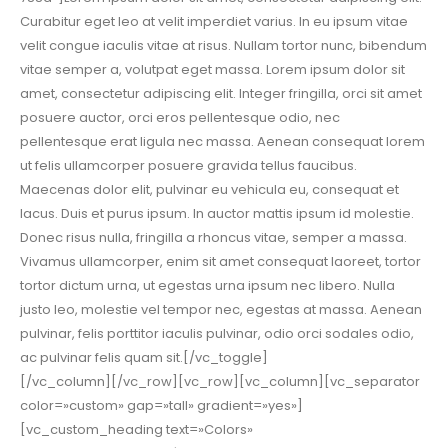
Curabitur eget leo at velit imperdiet varius. In eu ipsum vitae
velit congue iaculis vitae at risus. Nullam tortor nunc, bibendum
vitae semper a, volutpat eget massa. Lorem ipsum dolor sit
amet, consectetur adipiscing elit. Integer fringilla, orci sit amet
posuere auctor, orci eros pellentesque odio, nec
pellentesque erat ligula nec massa. Aenean consequat lorem
ut felis ullamcorper posuere gravida tellus faucibus.
Maecenas dolor elit, pulvinar eu vehicula eu, consequat et
lacus. Duis et purus ipsum. In auctor mattis ipsum id molestie.
Donec risus nulla, fringilla a rhoncus vitae, semper a massa.
Vivamus ullamcorper, enim sit amet consequat laoreet, tortor
tortor dictum urna, ut egestas urna ipsum nec libero. Nulla
justo leo, molestie vel tempor nec, egestas at massa. Aenean
pulvinar, felis porttitor iaculis pulvinar, odio orci sodales odio,
ac pulvinar felis quam sit.[/vc_toggle]
[/vc_column][/vc_row][vc_row][vc_column][vc_separator
color=»custom» gap=»tall» gradient=»yes»]
[vc_custom_heading text=»Colors»