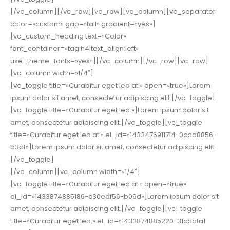
[/vc_column][/vc_row][vc_row][vc_column][vc_separator
color=»custom» gap=»tall» gradient=»yes»]
[vc_custom_heading text=»Color»
font_container=»tag:h4|text_align:left»
use_theme_fonts=»yes»][/vc_column][/vc_row][vc_row]
[vc_column width=»1/4″]
[vc_toggle title=»Curabitur eget leo at.» open=»true»]Lorem
ipsum dolor sit amet, consectetur adipiscing elit.[/vc_toggle]
[vc_toggle title=»Curabitur eget leo.»]Lorem ipsum dolor sit
amet, consectetur adipiscing elit.[/vc_toggle][vc_toggle
title=»Curabitur eget leo at.» el_id=»1433476911714-0caa8856-
b3df»]Lorem ipsum dolor sit amet, consectetur adipiscing elit.
[/vc_toggle]
[/vc_column][vc_column width=»1/4″]
[vc_toggle title=»Curabitur eget leo at.» open=»true»
el_id=»1433874885186-c30edf56-b09d»]Lorem ipsum dolor sit
amet, consectetur adipiscing elit.[/vc_toggle][vc_toggle
title=»Curabitur eget leo.» el_id=»1433874885220-31cdafa1-