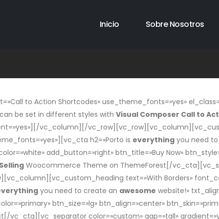
Inicio
Sobre Nosotros
Call to Action Shortcodes» use_theme_fonts=»yes» el_class=»
an be set in different styles with
Visual Composer Call to Ac
dient=»yes»][/vc_column][/vc_row][vc_row][vc_column][vc_cu
heme_fonts=»yes»][vc_cta h2=»Porto is
everything
you need to
 color=»white» add_button=»right» btn_title=»Buy Now» btn_styl
Selling
Woocommerce Theme on ThemeForest[/vc_cta][vc_sepa
[vc_column][vc_custom_heading text=»With Borders» font_cont
everything
you need to create an
awesome
website!» txt_ali
color=»primary» btn_size=»lg» btn_align=»center» btn_skin=»p
c_cta][vc_separator color=»custom» gap=»tall» gradient=»