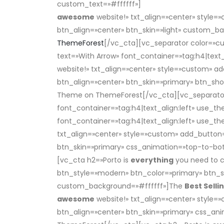
custom_text=»#ffffff»]
The
Best Selling
Wooco
awesome
website!» txt_align=»center» style=
btn_align=»center» btn_skin=»light» custom_b
ThemeForest
[/vc_cta][vc_separator color=»
text=»With Arrow» font_container=»tag:h4|text
website!» txt_align=»center» style=»custom» a
btn_align=»center» btn_skin=»primary» btn_s
Theme on ThemeForest[/vc_cta][vc_separator 
font_container=»tag:h4|text_align:left» us
font_container=»tag:h4|text_align:left» use_t
txt_align=»center» style=»custom» add_button=
btn_skin=»primary» css_animation=»top-to-b
[vc_cta h2=»Porto is
everything
you need to 
btn_style=»modern» btn_color=»primary» btn_s
custom_background=»#ffffff»]The
Best Selli
awesome
website!» txt_align=»center» style=
btn_align=»center» btn_skin=»primary» css_an