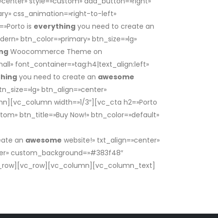
=»center» style=»custom» add_button=»right»
ry» css_animation=»right-to-left»
»Porto is
everything
you need to create an
dern» btn_color=»primary» btn_size=»lg»
ing
Woocommerce Theme on
l» font_container=»tag:h4|text_align:left»
thing
you need to create an
awesome
n_size=»lg» btn_align=»center»
[vc_column width=»1/3″][vc_cta h2=»Porto
tom» btn_title=»Buy Now!» btn_color=»default»
ocommerce Theme on
eate an
awesome
website!» txt_align=»center»
enter» custom_background=»#383f48″
_row][vc_row][vc_column][vc_column_text]