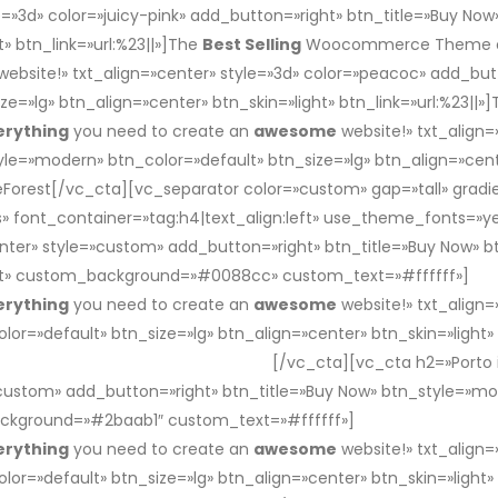
le=»3d» color=»juicy-pink» add_button=»right» btn_title=»Buy No
t» btn_link=»url:%23||»]The
Best Selling
Woocommerce Theme on 
website!» txt_align=»center» style=»3d» color=»peacoc» add_but
e=»lg» btn_align=»center» btn_skin=»light» btn_link=»url:%23||»
erything
you need to create an
awesome
website!» txt_align=
le=»modern» btn_color=»default» btn_size=»lg» btn_align=»center
st[/vc_cta][vc_separator color=»custom» gap=»tall» gradie
font_container=»tag:h4|text_align:left» use_theme_fonts=»ye
enter» style=»custom» add_button=»right» btn_title=»Buy Now» 
ight» custom_background=»#0088cc» custom_text=»#ffffff»]
Th
erything
you need to create an
awesome
website!» txt_align
olor=»default» btn_size=»lg» btn_align=»center» btn_skin=»lig
mmerce Theme on ThemeForest
[/vc_cta][vc_cta h2=»Porto 
»custom» add_button=»right» btn_title=»Buy Now» btn_style=»mo
background=»#2baab1″ custom_text=»#ffffff»]
The
Best Selling
erything
you need to create an
awesome
website!» txt_align
olor=»default» btn_size=»lg» btn_align=»center» btn_skin=»li