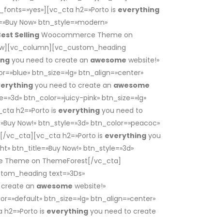
_fonts=»yes»][vc_cta h2=»Porto is
everything
e=»Buy Now» btn_style=»modern»
est Selling
Woocommerce Theme on
_row][vc_column][vc_custom_heading
ing
you need to create an
awesome
website!»
or=»blue» btn_size=»lg» btn_align=»center»
erything
you need to create an
awesome
le=»3d» btn_color=»juicy-pink» btn_size=»lg»
ta h2=»Porto is
everything
you need to
e=»Buy Now!» btn_style=»3d» btn_color=»peacoc»
c_cta][vc_cta h2=»Porto is
everything
you
ht» btn_title=»Buy Now!» btn_style=»3d»
Theme on ThemeForest[/vc_cta]
stom_heading text=»3Ds»
 create an
awesome
website!»
or=»default» btn_size=»lg» btn_align=»center»
h2=»Porto is
everything
you need to create