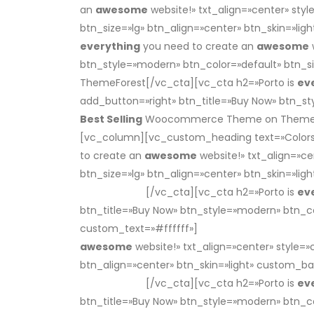
an
awesome
website!» txt_align=»center» sty
btn_size=»lg» btn_align=»center» btn_skin=»ligh
everything
you need to create an
awesome
btn_style=»modern» btn_color=»default» btn_siz
ThemeForest[/vc_cta][vc_cta h2=»Porto is
ev
add_button=»right» btn_title=»Buy Now» btn_sty
Best Selling
Woocommerce Theme on ThemeFore
[vc_column][vc_custom_heading text=»Colors» 
to create an
awesome
website!» txt_align=»c
btn_size=»lg» btn_align=»center» btn_skin=»l
ThemeForest
[/vc_cta][vc_cta h2=»Porto is
ev
btn_title=»Buy Now» btn_style=»modern» btn_c
custom_text=»#ffffff»]
The
Best Selling
Wooco
awesome
website!» txt_align=»center» style=
btn_align=»center» btn_skin=»light» custom_
ThemeForest
[/vc_cta][vc_cta h2=»Porto is
ev
btn_title=»Buy Now» btn_style=»modern» btn_c