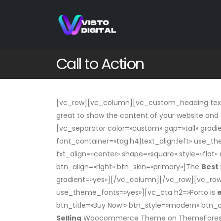
Call to Action
[vc_row][vc_column][vc_custom_heading text=»
great to show the content of your website and c
[vc_separator color=»custom» gap=»tall» gra
font_container=»tag:h4|text_align:left» use_t
txt_align=»center» shape=»square» style=»flat»
btn_align=»right» btn_skin=»primary»]The
Best 
gradient=»yes»][/vc_column][/vc_row][vc_row]
use_theme_fonts=»yes»][vc_cta h2=»Porto is
btn_title=»Buy Now!» btn_style=»modern» btn_
Selling
Woocommerce Theme on ThemeForest[/v