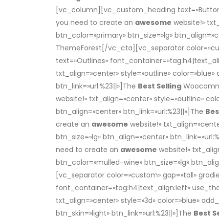
[vc_column][vc_custom_heading text=»Button 
you need to create an
awesome
website!» tx
btn_color=»primary» btn_size=»lg» btn_align=
ThemeForest[/vc_cta][vc_separator color=»c
text=»Outlines» font_container=»tag:h4|text_a
txt_align=»center» style=»outline» color=»blue»
btn_link=»url:%23||»]The
Best Selling
Woocommer
website!» txt_align=»center» style=»outline» co
btn_align=»center» btn_link=»url:%23||»]The
Bes
create an
awesome
website!» txt_align=»cent
btn_size=»lg» btn_align=»center» btn_link=»url:
need to create an
awesome
website!» txt_ali
btn_color=»mulled-wine» btn_size=»lg» btn_alig
[vc_separator color=»custom» gap=»tall» gra
font_container=»tag:h4|text_align:left» use_t
txt_align=»center» style=»3d» color=»blue» add
btn_skin=»light» btn_link=»url:%23||»]The
Best Se