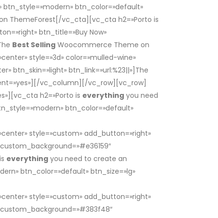
w» btn_style=»modern» btn_color=»default»
ThemeForest[/vc_cta][vc_cta h2=»Porto is
ton=»right» btn_title=»Buy Now»
]The
Best Selling
Woocommerce Theme on
»center» style=»3d» color=»mulled-wine»
» btn_skin=»light» btn_link=»url:%23||»]The
nt=»yes»][/vc_column][/vc_row][vc_row]
s»][vc_cta h2=»Porto is
everything
you need
btn_style=»modern» btn_color=»default»
e
Best Selling
Woocommerce Theme on
=»center» style=»custom» add_button=»right»
ht» custom_background=»#e36159″
is
everything
you need to create an
dern» btn_color=»default» btn_size=»lg»
Woocommerce Theme on
=»center» style=»custom» add_button=»right»
ght» custom_background=»#383f48″