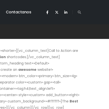
Contactanos
shorter»][vc_column_text]Call to Action are
tion
shortcodes.[/vc_column_text]
stom_heading text=»Default»
 create an
awesome
website!»
e=»modern» btn_color=»primary» btn_size=»lg»
rator color=»custom» gap=»tall»
ainer=»tag:h4|text_align:left»
gn=»center» style=»custom» add_button=»right»
rimary» custom_background=»#ffffff»]The
Best
yes»][/vc_column][/vc_row][vc_row]