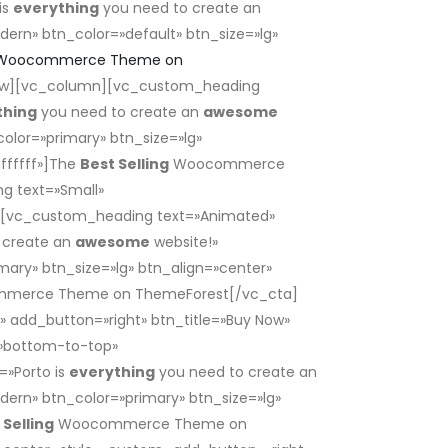
is
everything
you need to create an
dern» btn_color=»default» btn_size=»lg»
oocommerce Theme on
_row][vc_column][vc_custom_heading
thing
you need to create an
awesome
olor=»primary» btn_size=»lg»
ffffff»]The
Best Selling
Woocommerce
g text=»Small»
n][vc_custom_heading text=»Animated»
 create an
awesome
website!»
mary» btn_size=»lg» btn_align=»center»
erce Theme on ThemeForest[/vc_cta]
» add_button=»right» btn_title=»Buy Now»
=»bottom-to-top»
»Porto is
everything
you need to create an
dern» btn_color=»primary» btn_size=»lg»
 Selling
Woocommerce Theme on