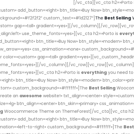
mmerce Theme on ThemeForest
[/vc_cta][vc_cta h2=»Porto 
»custom» add_button=»right» btn_title=»Buy Now» btn_style=»mo
ackground=»#f2f2f2″ custom_text=»#1d2127″]
The
Best Selling
W
custom» gap=»tall» gradient=»yes»][/vc_column][/vc_row][vc
_align:left» use_theme_fonts=»yes»][vc_cta h2=»Porto is
every
dd_button=»right» btn_title=»Buy Now» btn_style=»modern» btn_c
how_arrow=»yes» css_animation=»none» custom_background=»#
color=»custom» gap=»tall» gradient=»yes»][vc_custom_headin
e_theme_fonts=»yes»][/vc_column][/vc_row][vc_row][vc_colum
heme_fonts=»yes»][vc_cta h2=»Porto is
everything
you need to
»right» btn_title=»Buy Now» btn_style=»modern» btn_color=»pri
ottom» custom_background=»#ffffff»]The
Best Selling
Woocomm
create an
awesome
website!» txt_align=»center» style=»custom
ize=»lg» btn_align=»center» btn_skin=»primary» css_animation
ng
Woocommerce Theme on ThemeForest[/vc_cta][vc_cta h2=
»custom» add_button=»right» btn_title=»Buy Now» btn_style=»mo
imation=»left-to-right» custom_background=»#ffffff»]The
Best