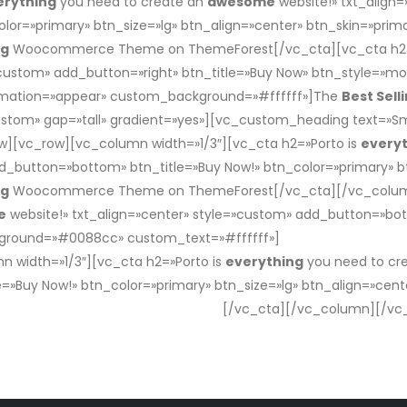
erything
you need to create an
awesome
website!» txt_align
lor=»primary» btn_size=»lg» btn_align=»center» btn_skin=»prima
ng
Woocommerce Theme on ThemeForest[/vc_cta][vc_cta h2=
»custom» add_button=»right» btn_title=»Buy Now» btn_style=»mo
nimation=»appear» custom_background=»#ffffff»]The
Best Sell
tom» gap=»tall» gradient=»yes»][vc_custom_heading text=»Smal
][vc_row][vc_column width=»1/3″][vc_cta h2=»Porto is
every
dd_button=»bottom» btn_title=»Buy Now!» btn_color=»primary» bt
ng
Woocommerce Theme on ThemeForest[/vc_cta][/vc_column]
e
website!» txt_align=»center» style=»custom» add_button=»bot
kground=»#0088cc» custom_text=»#ffffff»]
The
Best Selling
Wo
 width=»1/3″][vc_cta h2=»Porto is
everything
you need to cr
e=»Buy Now!» btn_color=»primary» btn_size=»lg» btn_align=»c
mmerce Theme on ThemeForest
[/vc_cta][/vc_column][/vc