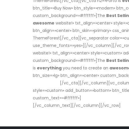
ThemeForest[/vc_cta][vc_cta h2=»Porto is
ev
btn_title=»Buy Now» btn_style=»modern» btn_co
custom_background=»#ffffff»]The
Best Selli
awesome
website!» txt_align=»center» style=
btn_align=»center» btn_skin=»primary» css_a
ThemeForest[/vc_cta][vc_separator color=»cus
use_theme_fonts=»yes»][/vc_column][/vc_row
website!» txt_align=»center» style=»custom» a
custom_background=»#ffffff»]The
Best Selli
is
everything
you need to create an
awesom
btn_size=»lg» btn_align=»center» custom_bac
ThemeForest
[/vc_cta][/vc_column][vc_column
style=»custom» add_button=»bottom» btn_titl
custom_text=»#ffffff»]
The
Best Selling
Wooco
[/vc_column_text][/vc_column][/vc_row]