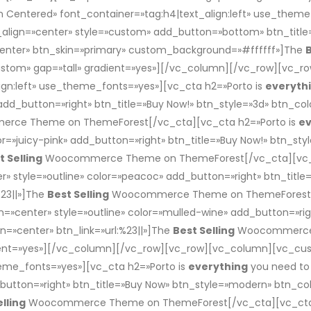
Centered» font_container=»tag:h4|text_align:left» use_theme
t_align=»center» style=»custom» add_button=»bottom» btn_titl
»center» btn_skin=»primary» custom_background=»#ffffff»]The
B
ustom» gap=»tall» gradient=»yes»][/vc_column][/vc_row][vc
lign:left» use_theme_fonts=»yes»][vc_cta h2=»Porto is
everyth
 add_button=»right» btn_title=»Buy Now!» btn_style=»3d» btn_col
ce Theme on ThemeForest[/vc_cta][vc_cta h2=»Porto is
ev
lor=»juicy-pink» add_button=»right» btn_title=»Buy Now!» btn_sty
t Selling
Woocommerce Theme on ThemeForest[/vc_cta][vc_c
er» style=»outline» color=»peacoc» add_button=»right» btn_titl
%23||»]The
Best Selling
Woocommerce Theme on ThemeForest[/v
gn=»center» style=»outline» color=»mulled-wine» add_button=»rig
n=»center» btn_link=»url:%23||»]The
Best Selling
Woocommerce 
dient=»yes»][/vc_column][/vc_row][vc_row][vc_column][vc_cu
heme_fonts=»yes»][vc_cta h2=»Porto is
everything
you need to
_button=»right» btn_title=»Buy Now» btn_style=»modern» btn_col
lling
Woocommerce Theme on ThemeForest[/vc_cta][vc_cta 